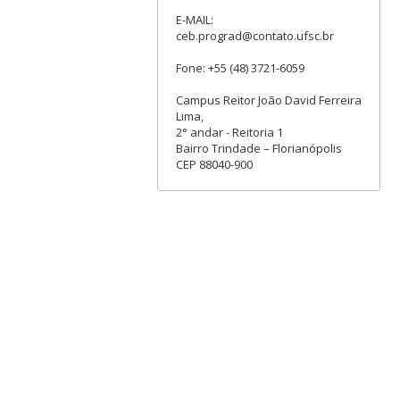
E-MAIL:
ceb.prograd@contato.ufsc.br
Fone: +55 (48) 3721-6059
Campus Reitor João David Ferreira
Lima,
2° andar - Reitoria 1
Bairro Trindade – Florianópolis
CEP 88040-900