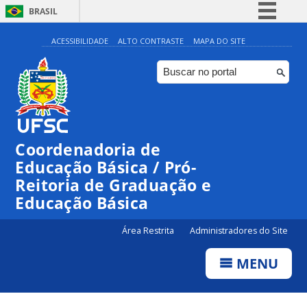
BRASIL
Simplifique!
ACESSIBILIDADE
ALTO CONTRASTE
MAPA DO SITE
Comunica BR
Participe
Acesso à informação
Legislação
Coordenadoria de
Canais
Educação Básica / Pró-
Reitoria de Graduação e
Educação Básica
Área Restrita
Administradores do Site
MENU