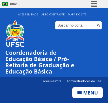
BRASIL
Simplifique!
ACESSIBILIDADE
ALTO CONTRASTE
MAPA DO SITE
Comunica BR
Participe
Acesso à informação
Legislação
Coordenadoria de
Canais
Educação Básica / Pró-
Reitoria de Graduação e
Educação Básica
Área Restrita
Administradores do Site
MENU